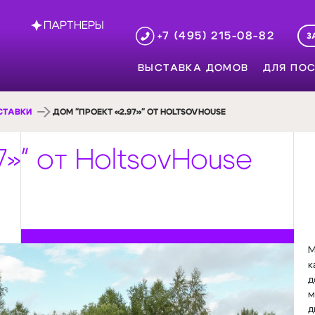
ПАРТНЕРЫ
+7 (495) 215-08-82
З
ВЫСТАВКА ДОМОВ
ДЛЯ ПОС
СТАВКИ
ДОМ "ПРОЕКТ «2.97»" ОТ HOLTSOVHOUSE
7»" от HoltsovHouse
М
к
д
м
д