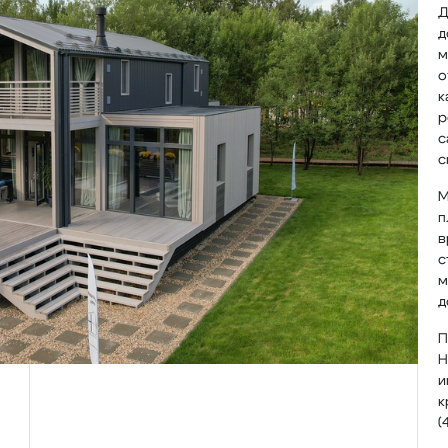
Д
д
м
о
к
р
с
с
М
п
в
с
м
д
П
H
и
к
(