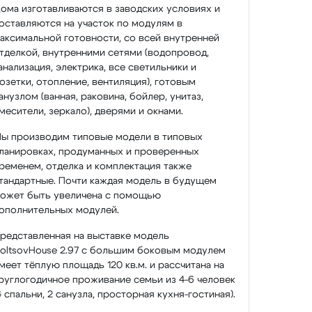
ома изготавливаются в заводских условиях и
оставляются на участок по модулям в
аксимальной готовности, со всей внутренней
тделкой, внутренними сетями (водопровод,
анализация, электрика, все светильники и
озетки, отопление, вентиляция), готовым
анузлом (ванная, раковина, бойлер, унитаз,
месители, зеркало), дверями и окнами.
ы производим типовые модели в типовых
ланировках, продуманных и проверенных
ременем, отделка и комплектация также
тандартные. Почти каждая модель в будущем
ожет быть увеличена с помощью
ополнительных модулей.
редставленная на выставке модель
oltsovHouse 2.97 с большим боковым модулем
меет тёплую площадь 120 кв.м. и рассчитана на
руглогодичное проживание семьи из 4-6 человек
4 спальни, 2 санузла, просторная кухня-гостиная).