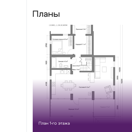
Планы
План 1-го этажа