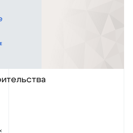
e
Е
оительства
х