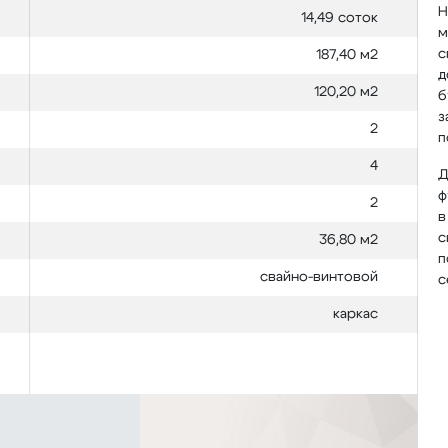
H
14,49 соток
м
с
187,40 м2
д
120,20 м2
б
з
2
п
4
Д
ф
2
в
с
36,80 м2
п
свайно-винтовой
с
каркас