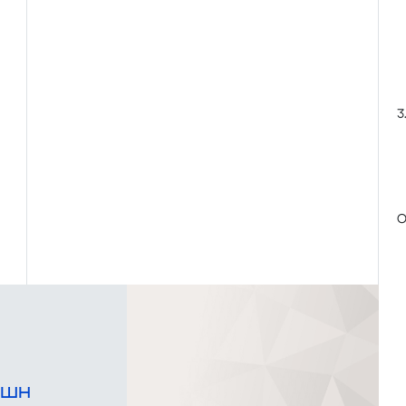
3
О
кшн