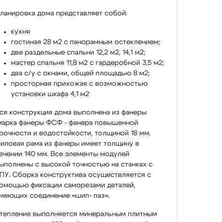
ланировка дома представляет собой:
кухня
гостиная 28 м2 с панорамным остеклением;
две раздельные спальни 12,2 м2, 14,1 м2;
мастер спальня 11,8 м2 с гардеробной 3,5 м2;
два с/у с окнами, общей площадью 8 м2;
просторная прихожая с возможностью
установки шкафа 4,1 м2
ся конструкция дома выполнена из фанеры
марка фанеры ФСФ - фанера повышенной
рочности и водостойкости, толщиной 18 мм.
иловая рама из фанеры имеет толщину в
ечении 140 мм. Все элементы модулей
ыполнены с высокой точностью на станках с
ПУ. Сборка конструктива осуществляется с
омощью фиксации саморезами деталей,
меющих соединение «шип- паз».
тепление выполняется минеральным плитным