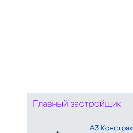
Главный застройщик
А3 Констра