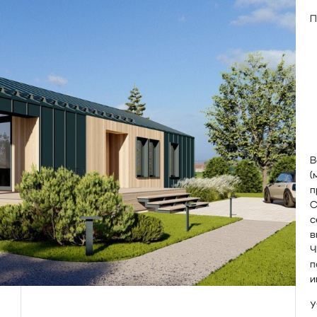
П
В
(
п
С
с
в
Ч
п
и
У