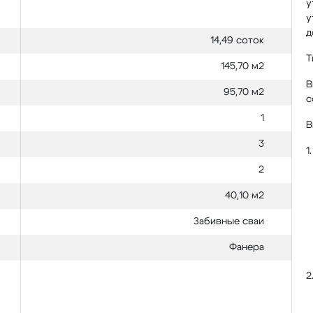
у
у
д
14,49 соток
Т
145,70 м2
В
95,70 м2
с
1
В
3
1
2
40,10 м2
Забивные сваи
Фанера
2