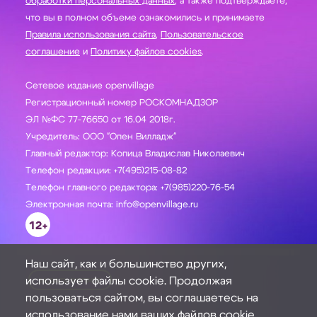
обработки персональных данных
, а также подтверждаете,
что вы в полном объеме ознакомились и принимаете
Правила использования сайта
,
Пользовательское
соглашение
и
Политику файлов cookies
.
Сетевое издание openvillage
Регистрационный номер РОСКОМНАДЗОР
ЭЛ №ФС 77-76650 от 16.04 2018г.
Учредитель: ООО "Опен Вилладж"
Главный редактор: Копица Владислав Николаевич
Телефон редакции: +7(495)215-08-82
Телефон главного редактора: +7(985)220-76-54
Электронная почта: info@openvillage.ru
12+
Наш сайт, как и большинство других,
использует файлы cookie. Продолжая
ЗАДАТЬ ВОПРОС
пользоваться сайтом, вы соглашаетесь на
использование нами ваших файлов cookie.