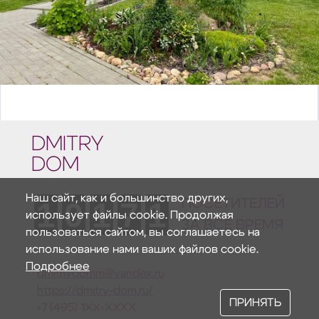
DMITRY
DOM
Наш сайт, как и большинство других,
1
0
1
7
1
ПОСЕТИТЕЛЕЙ
использует файлы cookie. Продолжая
ЗА ВСЕ ВРЕМЯ
пользоваться сайтом, вы соглашаетесь на
использование нами ваших файлов cookie.
Подробнее
dmitriydomm@yandex.ru
https://dmitry-dom.ru/
ПРИНЯТЬ
+7 (495) 1XX-XXXX