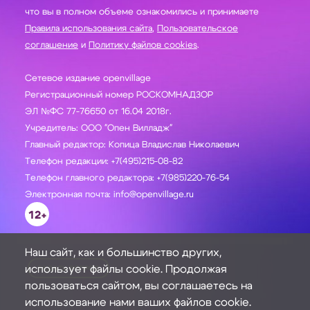
что вы в полном объеме ознакомились и принимаете
Правила использования сайта
,
Пользовательское
соглашение
и
Политику файлов cookies
.
Сетевое издание openvillage
Регистрационный номер РОСКОМНАДЗОР
ЭЛ №ФС 77-76650 от 16.04 2018г.
Учредитель: ООО "Опен Вилладж"
Главный редактор: Копица Владислав Николаевич
Телефон редакции: +7(495)215-08-82
Телефон главного редактора: +7(985)220-76-54
Электронная почта: info@openvillage.ru
12+
Наш сайт, как и большинство других,
использует файлы cookie. Продолжая
ЗАДАТЬ ВОПРОС
пользоваться сайтом, вы соглашаетесь на
использование нами ваших файлов cookie.