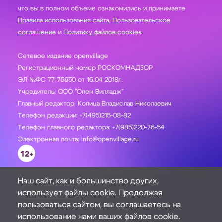
что вы в полном объеме ознакомились и принимаете
Правила использования сайта
,
Пользовательское
соглашение
и
Политику файлов cookies
.
Сетевое издание openvillage
Регистрационный номер РОСКОМНАДЗОР
ЭЛ №ФС 77-76650 от 16.04 2018г.
Учредитель: ООО "Опен Вилладж"
Главный редактор: Копица Владислав Николаевич
Телефон редакции: +7(495)215-08-82
Телефон главного редактора: +7(985)220-76-54
Электронная почта: info@openvillage.ru
12+
Наш сайт, как и большинство других,
использует файлы cookie. Продолжая
ЗАДАТЬ ВОПРОС
пользоваться сайтом, вы соглашаетесь на
использование нами ваших файлов cookie.