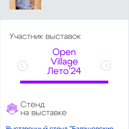
Участник
выставок
Open
Village
Предыдущий
Следующ
Лето'24
Стенд
на выставке
Выставочный стенд "Балашовские