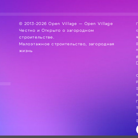
© 2013-2026 Open Village — Open Village
П
Честно и Открыто о загородном
сбор, хра
а
строительстве.
Малоэтажное строительство, загородная
жизнь
и
П
С
Э
Г
Т
Т
Э