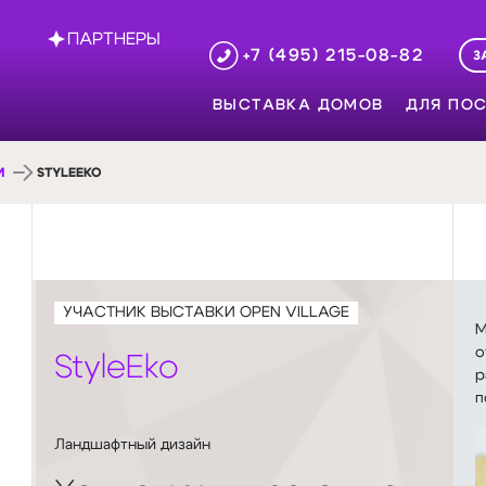
ПАРТНЕРЫ
+7 (495) 215-08-82
З
ВЫСТАВКА ДОМОВ
ДЛЯ ПОС
И
STYLEEKO
УЧАСТНИК ВЫСТАВКИ OPEN VILLAGE
М
о
StyleEko
р
п
Ландшафтный дизайн