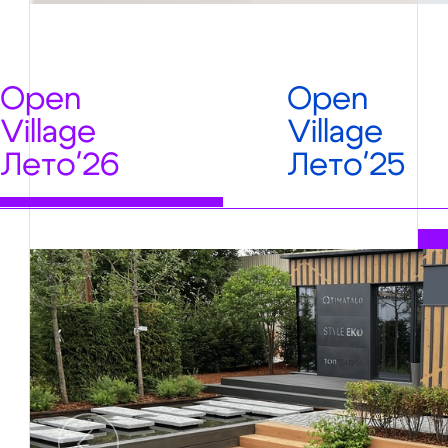
Open
Open
Village
Village
Лето'26
Лето'25