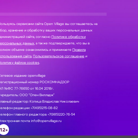
ользуясь сервисами сайта Open Village вы соглашаетесь на
нение и обработку ваших персональных данных
дминистрацией сайта, согласно
Политике обработки
персональных данных
, а также подтверждаете, что вы в
полном объеме ознакомились и принимаете
Правила
спользования сайта
,
Пользовательское соглашение
и
олитику файлов cookies
.
етевое издание openvillage
Регистрационный номер РОСКОМНАДЗОР
Л №ФС 77-76650 от 16.04 2018г.
Учредитель: ООО "Опен Вилладж"
лавный редактор: Копица Владислав Николаевич
елефон редакции: +7(495)215-08-82
елефон главного редактора: +7(985)220-76-54
лектронная почта: info@openvillage.ru
12+