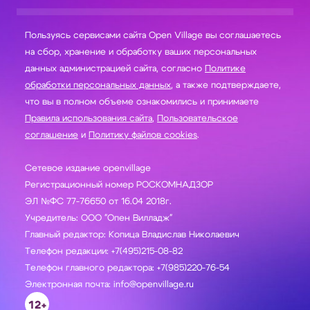
Пользуясь сервисами сайта Open Village вы соглашаетесь
на сбор, хранение и обработку ваших персональных
данных администрацией сайта, согласно
Политике
обработки персональных данных
, а также подтверждаете,
что вы в полном объеме ознакомились и принимаете
Правила использования сайта
,
Пользовательское
соглашение
и
Политику файлов cookies
.
Сетевое издание openvillage
Регистрационный номер РОСКОМНАДЗОР
ЭЛ №ФС 77-76650 от 16.04 2018г.
Учредитель: ООО "Опен Вилладж"
Главный редактор: Копица Владислав Николаевич
Телефон редакции: +7(495)215-08-82
Телефон главного редактора: +7(985)220-76-54
Электронная почта: info@openvillage.ru
12+