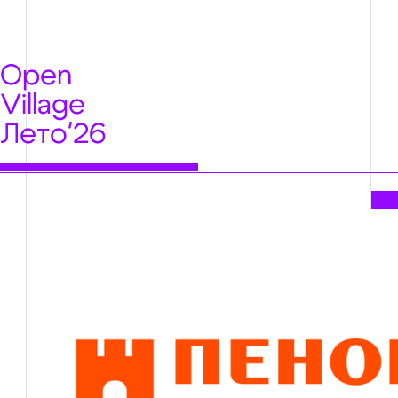
Open
Village
Лето'26