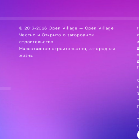
© 2013-2026 Open Village — Open Village
П
Честно и Открыто о загородном
сбор, хра
а
строительстве.
Малоэтажное строительство, загородная
жизнь
и
П
С
Э
Г
Т
Т
Э