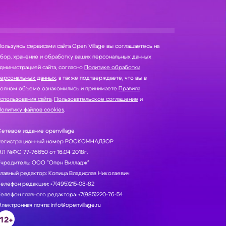
ользуясь сервисами сайта Open Village вы соглашаетесь на
нение и обработку ваших персональных данных
дминистрацией сайта, согласно
Политике обработки
персональных данных
, а также подтверждаете, что вы в
полном объеме ознакомились и принимаете
Правила
спользования сайта
,
Пользовательское соглашение
и
олитику файлов cookies
.
етевое издание openvillage
Регистрационный номер РОСКОМНАДЗОР
Л №ФС 77-76650 от 16.04 2018г.
Учредитель: ООО "Опен Вилладж"
лавный редактор: Копица Владислав Николаевич
елефон редакции: +7(495)215-08-82
елефон главного редактора: +7(985)220-76-54
лектронная почта: info@openvillage.ru
12+