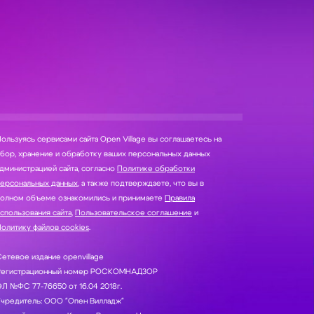
ользуясь сервисами сайта Open Village вы соглашаетесь на
нение и обработку ваших персональных данных
дминистрацией сайта, согласно
Политике обработки
персональных данных
, а также подтверждаете, что вы в
полном объеме ознакомились и принимаете
Правила
спользования сайта
,
Пользовательское соглашение
и
олитику файлов cookies
.
етевое издание openvillage
Регистрационный номер РОСКОМНАДЗОР
Л №ФС 77-76650 от 16.04 2018г.
Учредитель: ООО "Опен Вилладж"