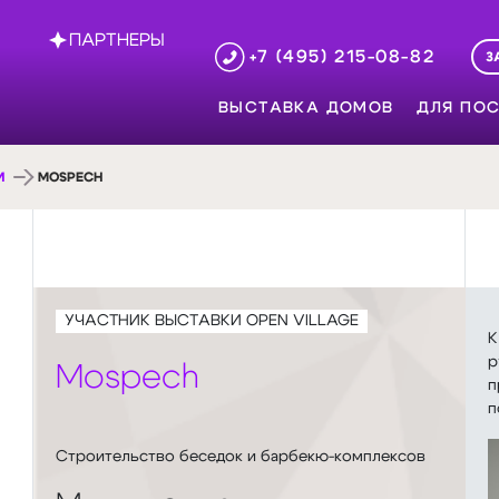
ПАРТНЕРЫ
+7 (495) 215-08-82
З
ВЫСТАВКА ДОМОВ
ДЛЯ ПОС
И
MOSPECH
УЧАСТНИК ВЫСТАВКИ OPEN VILLAGE
К
р
Mospech
п
п
Строительство беседок и барбекю-комплексов