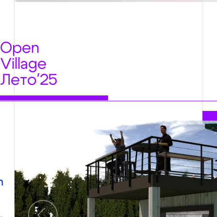
Open
Village
Лето'25
h