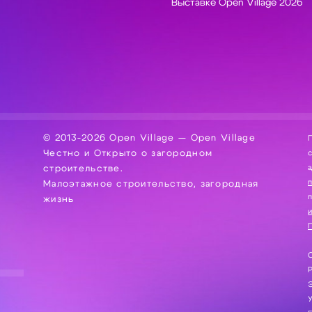
Выставке Open Village 2026
© 2013-2026 Open Village — Open Village
П
Честно и Открыто о загородном
сбор, хра
а
строительстве.
Малоэтажное строительство, загородная
жизнь
и
П
С
Э