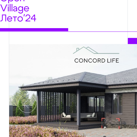
Village
Лето'24
Предыдущий