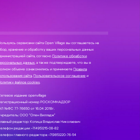
ользуясь сервисами сайта Open Village вы соглашаетесь на
нение и обработку ваших персональных данных
дминистрацией сайта, согласно
Политике обработки
персональных данных
, а также подтверждаете, что вы в
полном объеме ознакомились и принимаете
Правила
спользования сайта
,
Пользовательское соглашение
и
олитику файлов cookies
.
етевое издание openvillage
Регистрационный номер РОСКОМНАДЗОР
Л №ФС 77-76650 от 16.04 2018г.
Учредитель: ООО "Опен Вилладж"
лавный редактор: Копица Владислав Николаевич
елефон редакции: +7(495)215-08-82
елефон главного редактора: +7(985)220-76-54