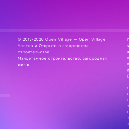
© 2013-2026 Open Village — Open Village
П
Честно и Открыто о загородном
сбор, хра
а
строительстве.
Малоэтажное строительство, загородная
жизнь
и
П
С
Э
Г
Т
Т