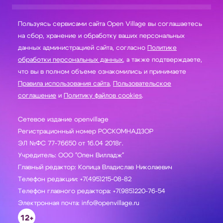
Пользуясь сервисами сайта Open Village вы соглашаетесь
на сбор, хранение и обработку ваших персональных
данных администрацией сайта, согласно
Политике
обработки персональных данных
, а также подтверждаете,
что вы в полном объеме ознакомились и принимаете
Правила использования сайта
,
Пользовательское
соглашение
и
Политику файлов cookies
.
Сетевое издание openvillage
Регистрационный номер РОСКОМНАДЗОР
ЭЛ №ФС 77-76650 от 16.04 2018г.
Учредитель: ООО "Опен Вилладж"
Главный редактор: Копица Владислав Николаевич
Телефон редакции: +7(495)215-08-82
Телефон главного редактора: +7(985)220-76-54
Электронная почта: info@openvillage.ru
12+