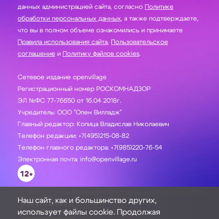
данных администрацией сайта, согласно
Политике
обработки персональных данных
, а также подтверждаете,
что вы в полном объеме ознакомились и принимаете
Правила использования сайта
,
Пользовательское
соглашение
и
Политику файлов cookies
.
Сетевое издание openvillage
Регистрационный номер РОСКОМНАДЗОР
ЭЛ №ФС 77-76650 от 16.04 2018г.
Учредитель: ООО "Опен Вилладж"
Главный редактор: Копица Владислав Николаевич
Телефон редакции: +7(495)215-08-82
Телефон главного редактора: +7(985)220-76-54
Электронная почта: info@openvillage.ru
12+
Наш сайт, как и большинство других,
использует файлы cookie. Продолжая
ЗАДАТЬ ВОПРОС