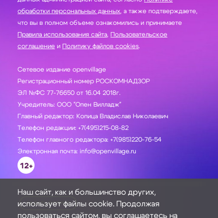
обработки персональных данных
, а также подтверждаете,
что вы в полном объеме ознакомились и принимаете
Правила использования сайта
,
Пользовательское
соглашение
и
Политику файлов cookies
.
Сетевое издание openvillage
Регистрационный номер РОСКОМНАДЗОР
ЭЛ №ФС 77-76650 от 16.04 2018г.
Учредитель: ООО "Опен Вилладж"
Главный редактор: Копица Владислав Николаевич
Телефон редакции: +7(495)215-08-82
Телефон главного редактора: +7(985)220-76-54
Электронная почта: info@openvillage.ru
12+
Наш сайт, как и большинство других,
использует файлы cookie. Продолжая
ЗАДАТЬ ВОПРОС
пользоваться сайтом, вы соглашаетесь на