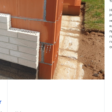
т
Н
P
н
к
п
г
г
с
r