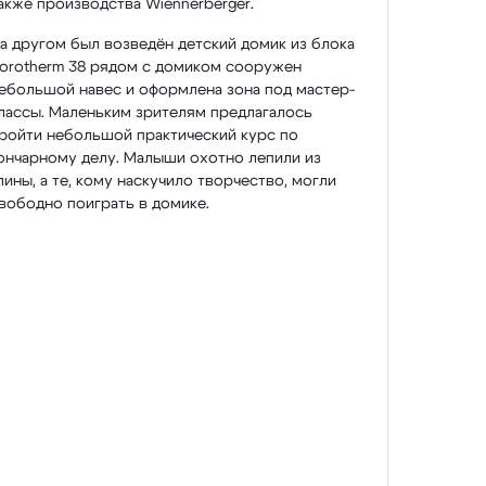
акже производства Wiennerberger.
а другом был возведён детский домик из блока
orotherm 38 рядом с домиком сооружен
ебольшой навес и оформлена зона под мастер-
лассы. Маленьким зрителям предлагалось
ройти небольшой практический курс по
ончарному делу. Малыши охотно лепили из
лины, а те, кому наскучило творчество, могли
вободно поиграть в домике.