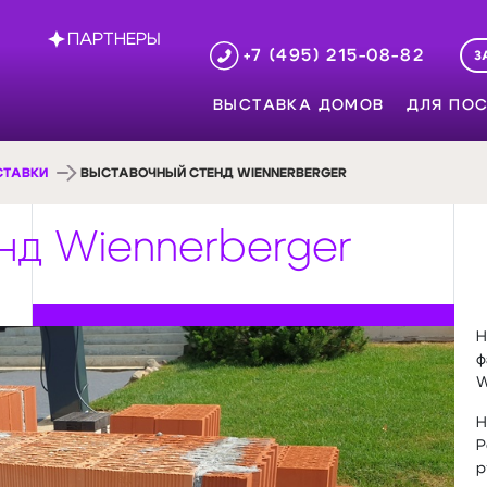
ПАРТНЕРЫ
+7 (495) 215-08-82
З
ВЫСТАВКА ДОМОВ
ДЛЯ ПОС
СТАВКИ
ВЫСТАВОЧНЫЙ СТЕНД WIENNERBERGER
нд Wiennerberger
Н
ф
W
Н
P
р