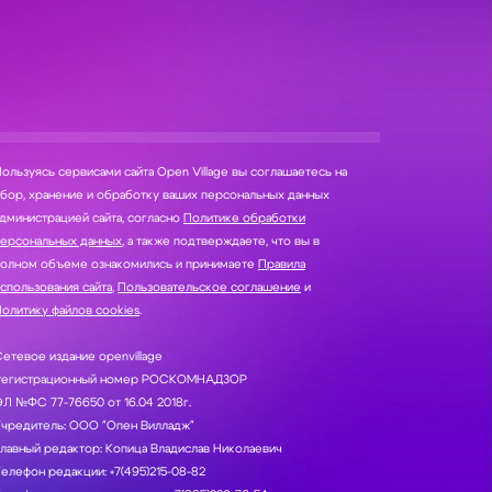
ользуясь сервисами сайта Open Village вы соглашаетесь на
нение и обработку ваших персональных данных
дминистрацией сайта, согласно
Политике обработки
персональных данных
, а также подтверждаете, что вы в
полном объеме ознакомились и принимаете
Правила
спользования сайта
,
Пользовательское соглашение
и
олитику файлов cookies
.
етевое издание openvillage
Регистрационный номер РОСКОМНАДЗОР
Л №ФС 77-76650 от 16.04 2018г.
Учредитель: ООО "Опен Вилладж"
лавный редактор: Копица Владислав Николаевич
елефон редакции: +7(495)215-08-82