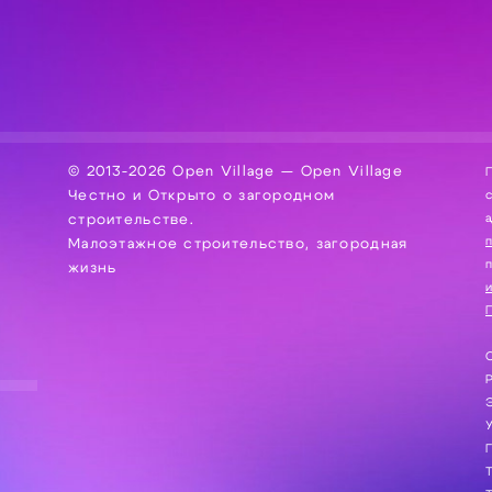
© 2013-2026 Open Village — Open Village
П
Честно и Открыто о загородном
сбор, хра
а
строительстве.
Малоэтажное строительство, загородная
жизнь
и
П
С
Э
Г
Т