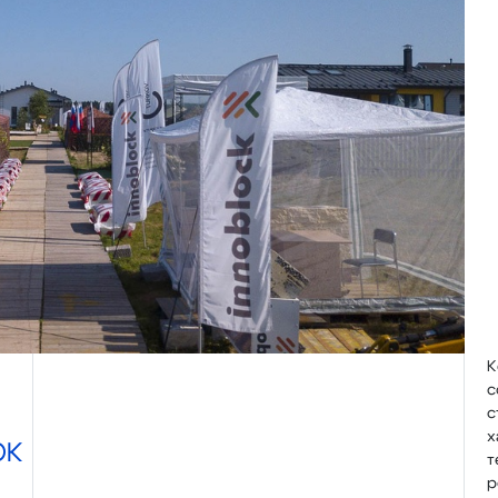
К
с
с
х
ОК
т
р