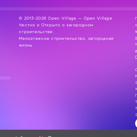
© 2013-2026 Open Village — Open Village
П
Честно и Открыто о загородном
сбор, хра
а
строительстве.
Малоэтажное строительство, загородная
жизнь
и
П
С
Э
Г
Т
Т
Э