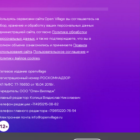
ользуясь сервисами сайта Open Village вы соглашаетесь на
нение и обработку ваших персональных данных
дминистрацией сайта, согласно
Политике обработки
персональных данных
, а также подтверждаете, что вы в
полном объеме ознакомились и принимаете
Правила
спользования сайта
,
Пользовательское соглашение
и
олитику файлов cookies
.
етевое издание openvillage
Регистрационный номер РОСКОМНАДЗОР
Л №ФС 77-76650 от 16.04 2018г.
Учредитель: ООО "Опен Вилладж"
лавный редактор: Копица Владислав Николаевич
елефон редакции: +7(495)215-08-82
елефон главного редактора: +7(985)220-76-54
лектронная почта: info@openvillage.ru
12+