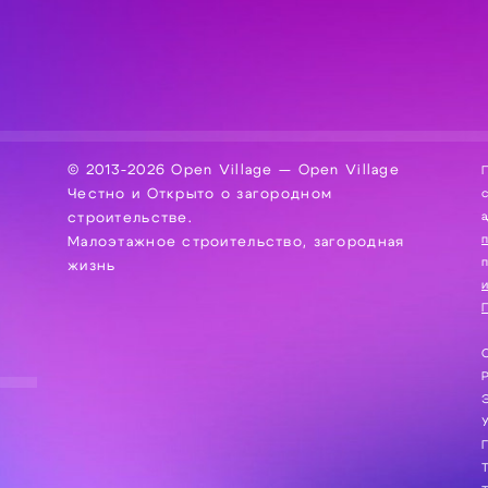
© 2013-2026 Open Village — Open Village
П
Честно и Открыто о загородном
сбор, хра
а
строительстве.
Малоэтажное строительство, загородная
жизнь
и
П
С
Э
Г
Т