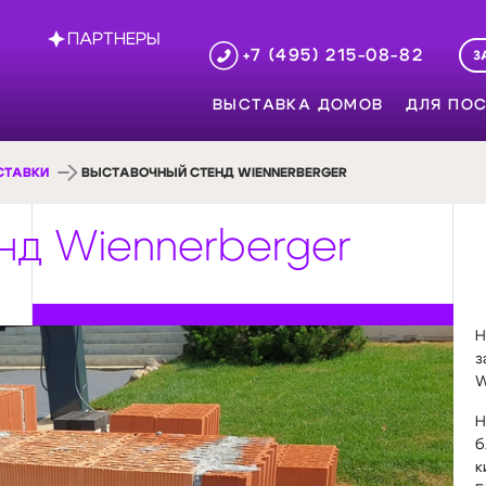
ПАРТНЕРЫ
+7 (495) 215-08-82
З
ВЫСТАВКА ДОМОВ
ДЛЯ ПОС
СТАВКИ
ВЫСТАВОЧНЫЙ СТЕНД WIENNERBERGER
нд Wiennerberger
Н
з
W
Н
б
к