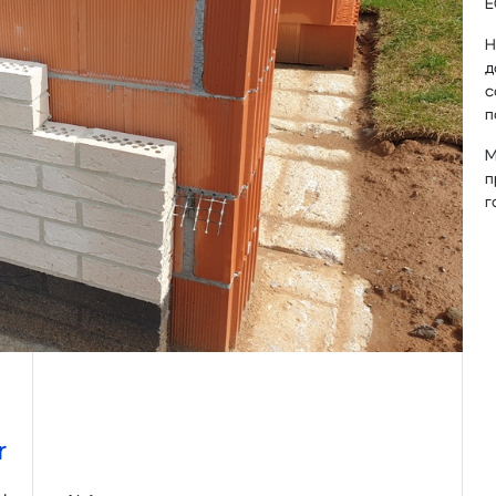
E
Н
д
с
п
М
п
г
r