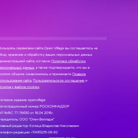
ользуясь сервисами сайта Open Village вы соглашаетесь на
нение и обработку ваших персональных данных
дминистрацией сайта, согласно
Политике обработки
персональных данных
, а также подтверждаете, что вы в
полном объеме ознакомились и принимаете
Правила
спользования сайта
,
Пользовательское соглашение
и
олитику файлов cookies
.
етевое издание openvillage
Регистрационный номер РОСКОМНАДЗОР
Л №ФС 77-76650 от 16.04 2018г.
Учредитель: ООО "Опен Вилладж"
лавный редактор: Копица Владислав Николаевич
елефон редакции: +7(495)215-08-82