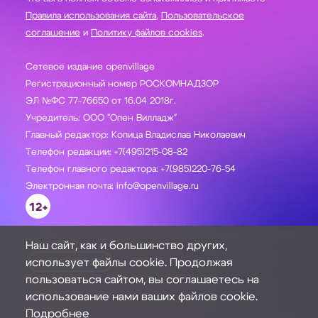
Правила использования сайта
,
Пользовательское
соглашение
и
Политику файлов cookies
.
Сетевое издание openvillage
Регистрационный номер РОСКОМНАДЗОР
ЭЛ №ФС 77-76650 от 16.04 2018г.
Учредитель: ООО "Опен Вилладж"
Главный редактор: Копица Владислав Николаевич
Телефон редакции: +7(495)215-08-82
Телефон главного редактора: +7(985)220-76-54
Электронная почта: info@openvillage.ru
12+
Наш сайт, как и большинство других,
использует файлы cookie. Продолжая
ЗАДАТЬ ВОПРОС
пользоваться сайтом, вы соглашаетесь на
использование нами ваших файлов cookie.
Подробнее