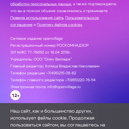
обработки персональных данных
, а также подтверждаете,
что вы в полном объеме ознакомились и принимаете
Правила использования сайта
,
Пользовательское
соглашение
и
Политику файлов cookies
.
Сетевое издание openvillage
Регистрационный номер РОСКОМНАДЗОР
ЭЛ №ФС 77-76650 от 16.04 2018г.
Учредитель: ООО "Опен Вилладж"
Главный редактор: Копица Владислав Николаевич
Телефон редакции: +7(495)215-08-82
Телефон главного редактора: +7(985)220-76-54
Электронная почта: info@openvillage.ru
12+
Наш сайт, как и большинство других,
использует файлы cookie. Продолжая
ЗАДАТЬ ВОПРОС
пользоваться сайтом, вы соглашаетесь на