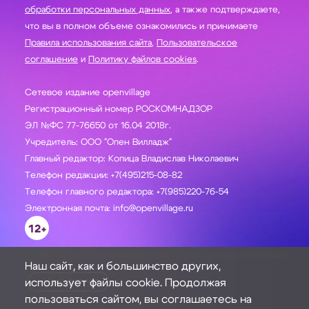
обработки персональных данных
, а также подтверждаете,
что вы в полном объеме ознакомились и принимаете
Правила использования сайта
,
Пользовательское
соглашение
и
Политику файлов cookies
.
Сетевое издание openvillage
Регистрационный номер РОСКОМНАДЗОР
ЭЛ №ФС 77-76650 от 16.04 2018г.
Учредитель: ООО "Опен Вилладж"
Главный редактор: Копица Владислав Николаевич
Телефон редакции: +7(495)215-08-82
Телефон главного редактора: +7(985)220-76-54
Электронная почта: info@openvillage.ru
12+
Наш сайт, как и большинство других,
использует файлы cookie. Продолжая
ЗАДАТЬ ВОПРОС
пользоваться сайтом, вы соглашаетесь на