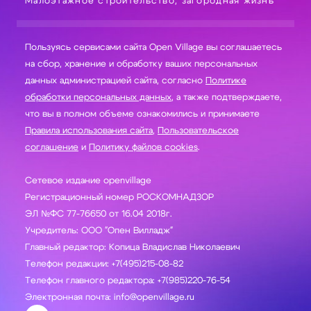
Малоэтажное строительство, загородная жизнь
Пользуясь сервисами сайта Open Village вы соглашаетесь
на сбор, хранение и обработку ваших персональных
данных администрацией сайта, согласно
Политике
обработки персональных данных
, а также подтверждаете,
что вы в полном объеме ознакомились и принимаете
Правила использования сайта
,
Пользовательское
соглашение
и
Политику файлов cookies
.
Сетевое издание openvillage
Регистрационный номер РОСКОМНАДЗОР
ЭЛ №ФС 77-76650 от 16.04 2018г.
Учредитель: ООО "Опен Вилладж"
Главный редактор: Копица Владислав Николаевич
Телефон редакции: +7(495)215-08-82
Телефон главного редактора: +7(985)220-76-54
Электронная почта: info@openvillage.ru