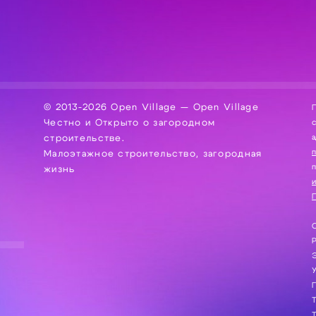
© 2013-2026 Open Village — Open Village
П
Честно и Открыто о загородном
сбор, хра
а
строительстве.
Малоэтажное строительство, загородная
жизнь
и
П
С
Э
Г
Т
Т