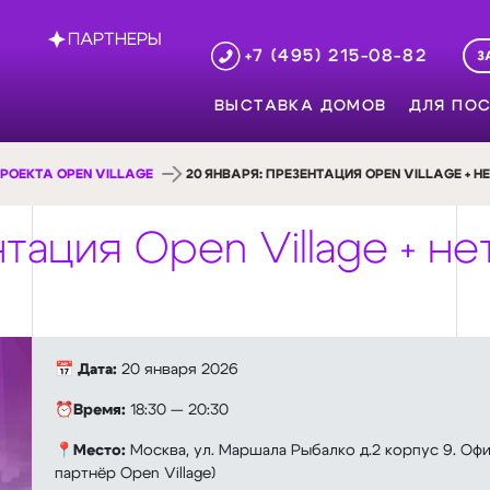
ПАРТНЕРЫ
+7 (495) 215-08-82
З
ВЫСТАВКА ДОМОВ
ДЛЯ ПОС
РОЕКТА OPEN VILLAGE
20 ЯНВАРЯ: ПРЕЗЕНТАЦИЯ OPEN VILLAGE + Н
нтация Open Village + н
📅
Дата:
20 января 2026
⏰
Время:
18:30 — 20:30
📍
Место:
Москва, ул. Маршала Рыбалко д.2 корпус 9. Оф
партнёр Open Village)