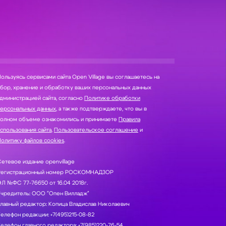
ользуясь сервисами сайта Open Village вы соглашаетесь на
нение и обработку ваших персональных данных
дминистрацией сайта, согласно
Политике обработки
персональных данных
, а также подтверждаете, что вы в
полном объеме ознакомились и принимаете
Правила
спользования сайта
,
Пользовательское соглашение
и
олитику файлов cookies
.
етевое издание openvillage
Регистрационный номер РОСКОМНАДЗОР
Л №ФС 77-76650 от 16.04 2018г.
Учредитель: ООО "Опен Вилладж"
лавный редактор: Копица Владислав Николаевич
елефон редакции: +7(495)215-08-82
елефон главного редактора: +7(985)220-76-54