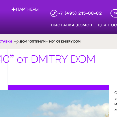
ПАРТНЕРЫ
+7 (495) 215-08-82
З
ВЫСТАВКА ДОМОВ
ДЛЯ ПОС
СТАВКИ
ДОМ “ОПТИМУМ - 140” ОТ DMITRY DOM
140” от DMITRY DOM
С
у
м
ж