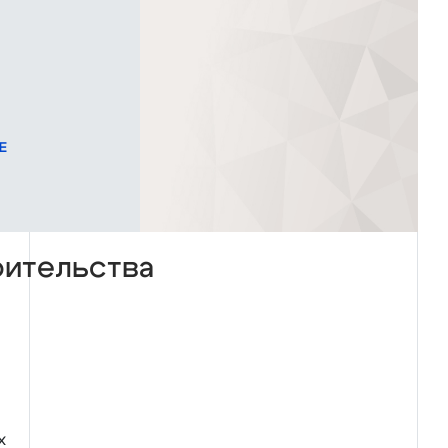
Е
оительства
х