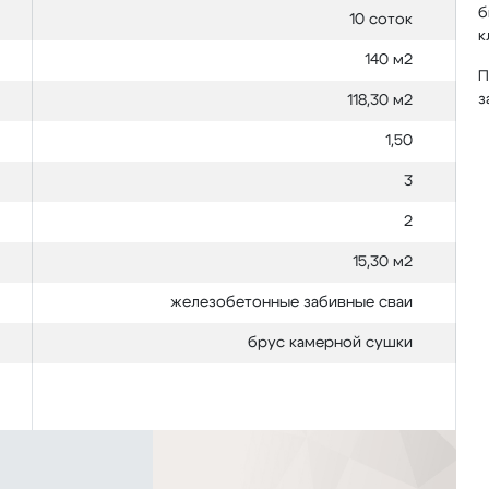
б
10 соток
к
140 м2
П
з
118,30 м2
1,50
3
2
15,30 м2
железобетонные забивные сваи
брус камерной сушки