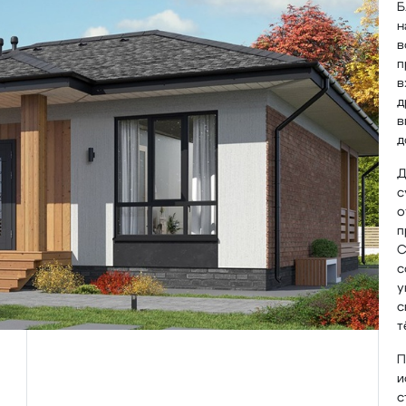
Б
н
в
п
в
д
в
д
Д
с
о
п
С
с
у
с
т
П
и
с