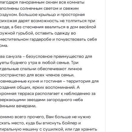
лагодаря панорамным окнам все комнаты
аполнены солнечным светом и свежим
оздухом. Большое крыльцо и просторная
рихожая дарят возможность не толпиться при
ходе, а без стеснения ввалиться в дом весёлой
ружной гурьбой, оставить одежду во
местительном гардеробе и почувствовать себя
ома.
ва санузла – безусловное преимущество для
уеты буднего утра в любой семье. Три
тдельные спальни обеспечивают личное
ространство для всех членов семьи.
овмещенные кухня и гостиная – территория для
оздания общих, ярких воспоминаний. А
кромная терраса располагает к наблюдению за
веркающими звездами загородного неба
ёмными вечерами.
омимо всего прочего, Вам больше не нужно
скать место, куда бы втиснуть бойлер и
тиральную машину с сушилкой, или где хранить