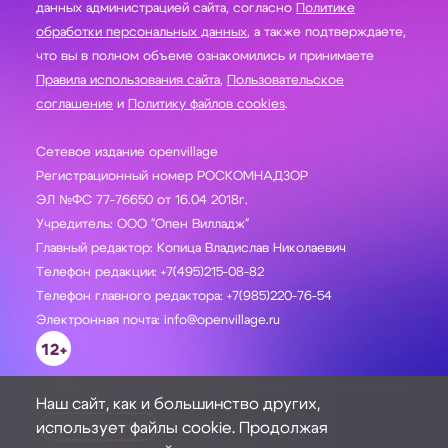
данных администрацией сайта, согласно
Политике
обработки персональных данных
, а также подтверждаете,
что вы в полном объеме ознакомились и принимаете
Правила использования сайта
,
Пользовательское
соглашение
и
Политику файлов cookies
.
Сетевое издание openvillage
Регистрационный номер РОСКОМНАДЗОР
ЭЛ №ФС 77-76650 от 16.04 2018г.
Учредитель: ООО "Опен Вилладж"
Главный редактор: Копица Владислав Николаевич
Телефон редакции: +7(495)215-08-82
Телефон главного редактора: +7(985)220-76-54
Электронная почта: info@openvillage.ru
12+
Наш сайт, как и большинство других,
использует файлы cookie. Продолжая
ЗАДАТЬ ВОПРОС