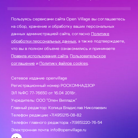
Пользуясь сервисами сайта Open Village вы соглашаетесь
на сбор, хранение и обработку ваших персональных
данных администрацией сайта, согласно
Политике
обработки персональных данных
, а также подтверждаете,
что вы в полном объеме ознакомились и принимаете
Правила использования сайта
,
Пользовательское
соглашение
и
Политику файлов cookies
.
Сетевое издание openvillage
Регистрационный номер РОСКОМНАДЗОР
ЭЛ №ФС 77-76650 от 16.04 2018г.
Учредитель: ООО "Опен Вилладж"
Главный редактор: Копица Владислав Николаевич
Телефон редакции: +7(495)215-08-82
Телефон главного редактора: +7(985)220-76-54
Электронная почта: info@openvillage.ru