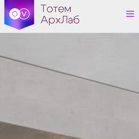
Тотем
АрхЛаб