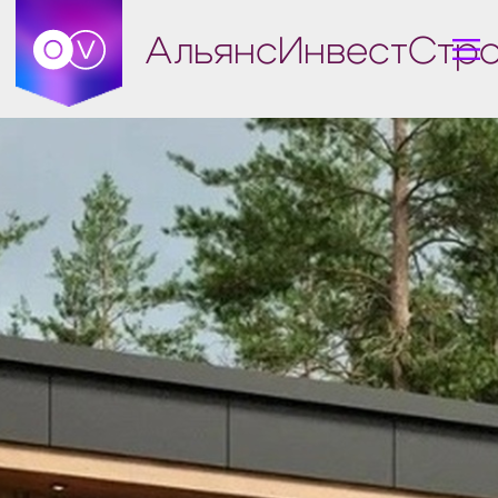
АльянсИнвестСтрой