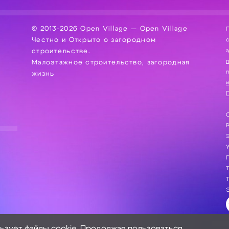
© 2013-2026 Open Village — Open Village
П
Честно и Открыто о загородном
сбор, хра
а
строительстве.
Малоэтажное строительство, загородная
жизнь
и
П
С
Э
Г
Т
Т
Э
льзует файлы cookie. Продолжая пользоваться