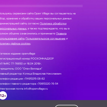
ользуясь сервисами сайта Open Village вы соглашаетесь на
нение и обработку ваших персональных данных
дминистрацией сайта, согласно
Политике обработки
персональных данных
, а также подтверждаете, что вы в
полном объеме ознакомились и принимаете
Правила
спользования сайта
,
Пользовательское соглашение
и
олитику файлов cookies
.
етевое издание openvillage
Регистрационный номер РОСКОМНАДЗОР
Л №ФС 77-76650 от 16.04 2018г.
Учредитель: ООО "Опен Вилладж"
лавный редактор: Копица Владислав Николаевич
елефон редакции: +7(495)215-08-82
елефон главного редактора: +7(985)220-76-54
лектронная почта: info@openvillage.ru
12+