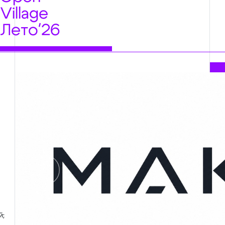
Village
Лето'26
Предыдущий
й;