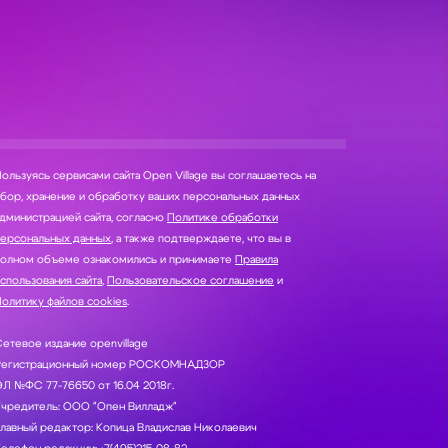
ользуясь сервисами сайта Open Village вы соглашаетесь на
нение и обработку ваших персональных данных
дминистрацией сайта, согласно
Политике обработки
персональных данных
, а также подтверждаете, что вы в
полном объеме ознакомились и принимаете
Правила
спользования сайта
,
Пользовательское соглашение
и
олитику файлов cookies
.
етевое издание openvillage
Регистрационный номер РОСКОМНАДЗОР
Л №ФС 77-76650 от 16.04 2018г.
Учредитель: ООО "Опен Вилладж"
лавный редактор: Копица Владислав Николаевич