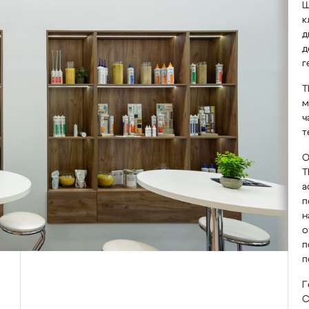
Ш
к
д
д
г
Т
м
ч
т
О
Т
а
п
н
о
п
п
Г
С