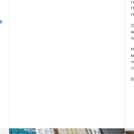
г
П
Н
Е
С
в
п
М
в
т
т
Б