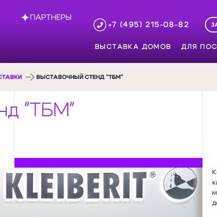
ПАРТНЕРЫ
+7 (495) 215-08-82
З
ВЫСТАВКА ДОМОВ
ДЛЯ ПОС
СТАВКИ
ВЫСТАВОЧНЫЙ СТЕНД "ТБМ"
нд "ТБМ"
К
к
м
д