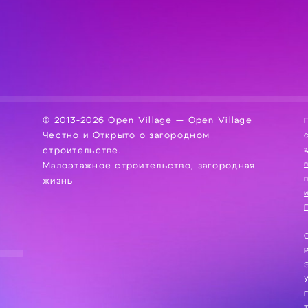
© 2013-2026 Open Village — Open Village
П
Честно и Открыто о загородном
сбор, хра
а
строительстве.
Малоэтажное строительство, загородная
жизнь
и
П
С
Э
Г