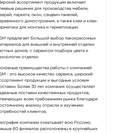
ирокий ассортимент продукции включает
леевые решения для производства мебели,
верей, паркета, окон, сэндвич панелей,
еревянного домостроения, а также клеи и клеи-
ерметики для монтажа и герметизации.
БМ предлагает большой выбор лакокрасочных
атериалов для внешней и внутренней отделки
астных домов, с сервисом подбора цвета и
ехнологии отделки.
сновные преимущества работы с компанией
БМ - это высокое качество сервиса, широкий
ссортимент продукции и выгодные условия
оставки. Более 30 лет компания осуществляет
адежные поставки качественных продуктов,
твечающих всем требованиям рынка благодаря
остоянному анализу отрасли и изучению
отребностей клиентов.
еография компании охватывает всю Россию.
выше 60 филиалов расположены в крупнейших