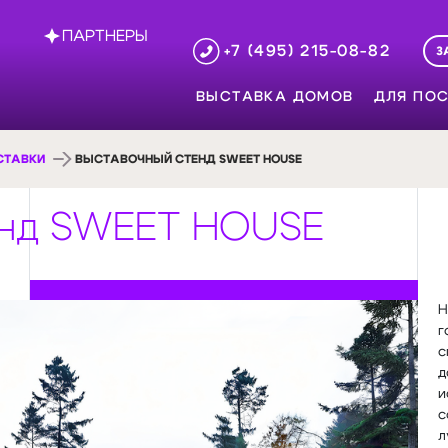
ПАРТНЕРЫ
+7 (495) 215-08-82
З
ВЫСТАВКА ДОМОВ
ДЛЯ ПОС
СТАВКИ
ВЫСТАВОЧНЫЙ СТЕНД SWEET HOUSE
енд SWEET HOUSE
Н
г
с
д
и
с
л