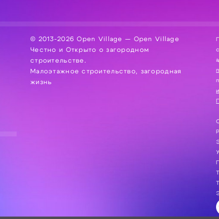
© 2013-2026 Open Village — Open Village
П
Честно и Открыто о загородном
сбор, хра
а
строительстве.
Малоэтажное строительство, загородная
жизнь
и
П
С
Э
Г
Т
Т
Э