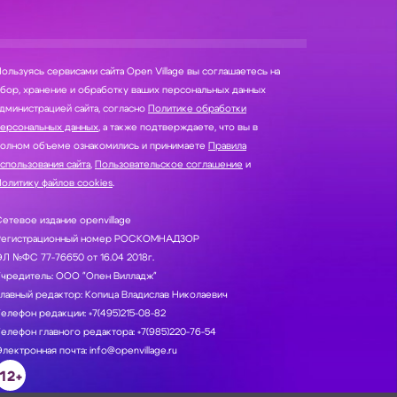
ользуясь сервисами сайта Open Village вы соглашаетесь на
нение и обработку ваших персональных данных
дминистрацией сайта, согласно
Политике обработки
персональных данных
, а также подтверждаете, что вы в
полном объеме ознакомились и принимаете
Правила
спользования сайта
,
Пользовательское соглашение
и
олитику файлов cookies
.
етевое издание openvillage
Регистрационный номер РОСКОМНАДЗОР
Л №ФС 77-76650 от 16.04 2018г.
Учредитель: ООО "Опен Вилладж"
лавный редактор: Копица Владислав Николаевич
елефон редакции: +7(495)215-08-82
елефон главного редактора: +7(985)220-76-54
лектронная почта: info@openvillage.ru
12+