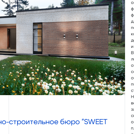
о
ф
ф
д
п
к
д
и
В
л
о
с
о
п
с
Н
в
з
с
но-строительное бюро "SWEET
о
п