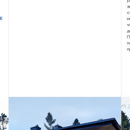
р
э
с
Е
м
ч
д
П
п
п