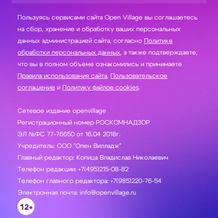
Пользуясь сервисами сайта Open Village вы соглашаетесь
на сбор, хранение и обработку ваших персональных
данных администрацией сайта, согласно
Политике
обработки персональных данных
, а также подтверждаете,
что вы в полном объеме ознакомились и принимаете
Правила использования сайта
,
Пользовательское
соглашение
и
Политику файлов cookies
.
Сетевое издание openvillage
Регистрационный номер РОСКОМНАДЗОР
ЭЛ №ФС 77-76650 от 16.04 2018г.
Учредитель: ООО "Опен Вилладж"
Главный редактор: Копица Владислав Николаевич
Телефон редакции: +7(495)215-08-82
Телефон главного редактора: +7(985)220-76-54
Электронная почта: info@openvillage.ru
12+