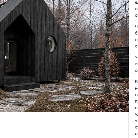
е
в
о
Ч
б
в
о
У
л
с
В
н
н
п
с
у
ч
с
с