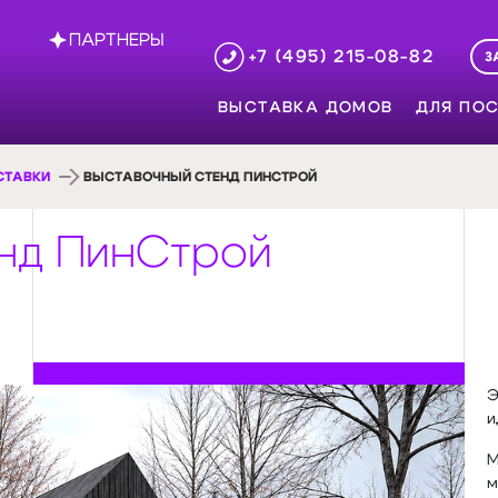
ПАРТНЕРЫ
+7 (495) 215-08-82
З
ВЫСТАВКА ДОМОВ
ДЛЯ ПОС
СТАВКИ
ВЫСТАВОЧНЫЙ СТЕНД ПИНСТРОЙ
нд ПинСтрой
Э
и
М
м