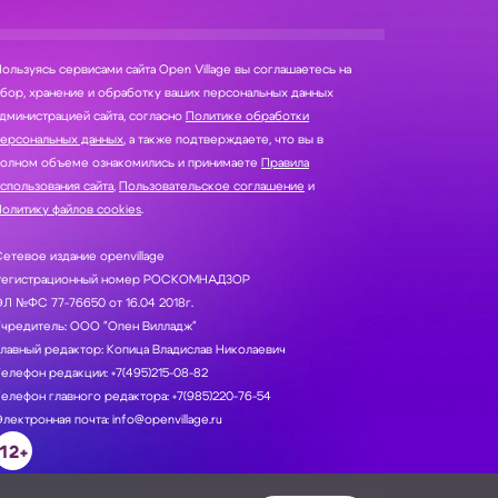
ользуясь сервисами сайта Open Village вы соглашаетесь на
нение и обработку ваших персональных данных
дминистрацией сайта, согласно
Политике обработки
персональных данных
, а также подтверждаете, что вы в
полном объеме ознакомились и принимаете
Правила
спользования сайта
,
Пользовательское соглашение
и
олитику файлов cookies
.
етевое издание openvillage
Регистрационный номер РОСКОМНАДЗОР
Л №ФС 77-76650 от 16.04 2018г.
Учредитель: ООО "Опен Вилладж"
лавный редактор: Копица Владислав Николаевич
елефон редакции: +7(495)215-08-82
елефон главного редактора: +7(985)220-76-54
лектронная почта: info@openvillage.ru
12+