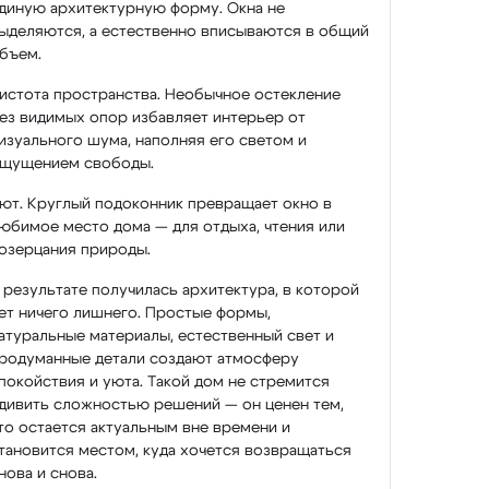
диную архитектурную форму. Окна не
ыделяются, а естественно вписываются в общий
бъем.
истота пространства. Необычное остекление
ез видимых опор избавляет интерьер от
изуального шума, наполняя его светом и
щущением свободы.
ют. Круглый подоконник превращает окно в
юбимое место дома — для отдыха, чтения или
озерцания природы.
 результате получилась архитектура, в которой
ет ничего лишнего. Простые формы,
атуральные материалы, естественный свет и
родуманные детали создают атмосферу
покойствия и уюта. Такой дом не стремится
дивить сложностью решений — он ценен тем,
то остается актуальным вне времени и
тановится местом, куда хочется возвращаться
нова и снова.