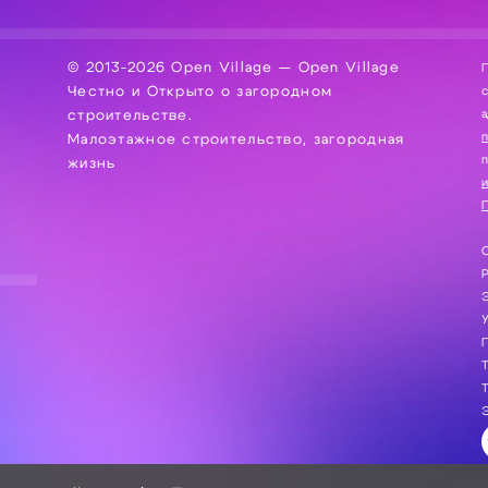
© 2013-2026 Open Village — Open Village
П
Честно и Открыто о загородном
сбор, хра
а
строительстве.
Малоэтажное строительство, загородная
жизнь
и
П
С
Э
Г
Т
Т
Э