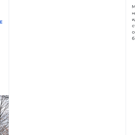
М
н
и
Е
с
с
б