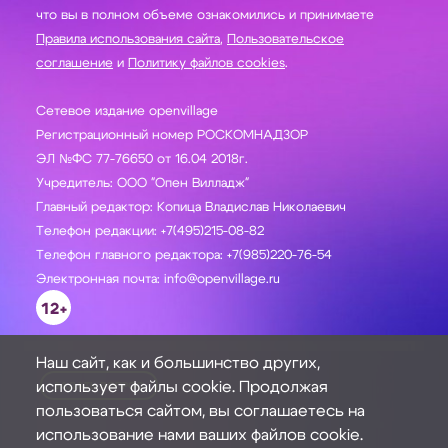
что вы в полном объеме ознакомились и принимаете
Правила использования сайта
,
Пользовательское
соглашение
и
Политику файлов cookies
.
Сетевое издание openvillage
Регистрационный номер РОСКОМНАДЗОР
ЭЛ №ФС 77-76650 от 16.04 2018г.
Учредитель: ООО "Опен Вилладж"
Главный редактор: Копица Владислав Николаевич
Телефон редакции: +7(495)215-08-82
Телефон главного редактора: +7(985)220-76-54
Электронная почта: info@openvillage.ru
12+
Наш сайт, как и большинство других,
использует файлы cookie. Продолжая
ЗАДАТЬ ВОПРОС
пользоваться сайтом, вы соглашаетесь на
использование нами ваших файлов cookie.