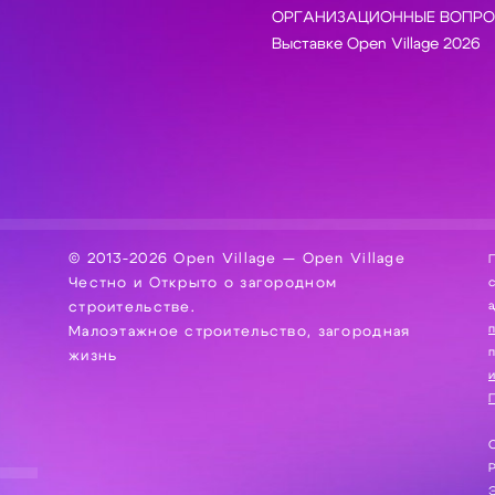
ОРГАНИЗАЦИОННЫЕ ВОПРО
Выставке Open Village 2026
© 2013-2026 Open Village — Open Village
П
Честно и Открыто о загородном
сбор, хра
а
строительстве.
Малоэтажное строительство, загородная
жизнь
и
П
С
Э