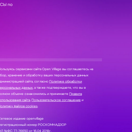
СЫ по
ользуясь сервисами сайта Open Village вы соглашаетесь на
нение и обработку ваших персональных данных
дминистрацией сайта, согласно
Политике обработки
персональных данных
, а также подтверждаете, что вы в
полном объеме ознакомились и принимаете
Правила
спользования сайта
,
Пользовательское соглашение
и
олитику файлов cookies
.
етевое издание openvillage
Регистрационный номер РОСКОМНАДЗОР
Л №ФС 77-76650 от 16.04 2018г.