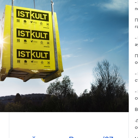
-
п
П
г
-
а
П
о
-
с
-
с
В
-
о