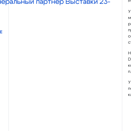
енеральный партнер Выставки'23-
М
У
м
р
п
Е
с
с
Н
D
к
п
У
п
к