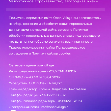
Малоэтажное строительство, загородная жизнь
Пользуясь сервисами сайта Open Village вы соглашаетесь
на сбор, хранение и обработку ваших персональных
данных администрацией сайта, согласно
Политике
обработки персональных данных
, а также подтверждаете,
что вы в полном объеме ознакомились и принимаете
Правила использования сайта
,
Пользовательское
соглашение
и
Политику файлов cookies
.
Сетевое издание openvillage
Регистрационный номер РОСКОМНАДЗОР
ЭЛ №ФС 77-76650 от 16.04 2018г.
Учредитель: ООО "Опен Вилладж"
Главный редактор: Копица Владислав Николаевич
Телефон редакции: +7(495)215-08-82
Телефон главного редактора: +7(985)220-76-54
Электронная почта: info@openvillage.ru