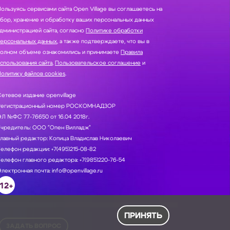
ользуясь сервисами сайта Open Village вы соглашаетесь на
нение и обработку ваших персональных данных
дминистрацией сайта, согласно
Политике обработки
персональных данных
, а также подтверждаете, что вы в
полном объеме ознакомились и принимаете
Правила
спользования сайта
,
Пользовательское соглашение
и
олитику файлов cookies
.
етевое издание openvillage
Регистрационный номер РОСКОМНАДЗОР
Л №ФС 77-76650 от 16.04 2018г.
Учредитель: ООО "Опен Вилладж"
лавный редактор: Копица Владислав Николаевич
елефон редакции: +7(495)215-08-82
елефон главного редактора: +7(985)220-76-54
лектронная почта: info@openvillage.ru
12+
ПРИНЯТЬ
ЗАДАТЬ ВОПРОС