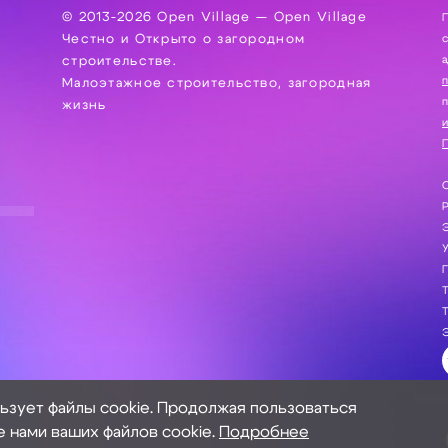
© 2013-2026 Open Village — Open Village
П
Честно и Открыто о загородном
сбор, хра
а
строительстве.
Малоэтажное строительство, загородная
жизнь
и
П
С
Э
Г
Т
Т
Э
льзует файлы cookie. Продолжая пользоваться
е нами ваших файлов cookie.
Подробнее