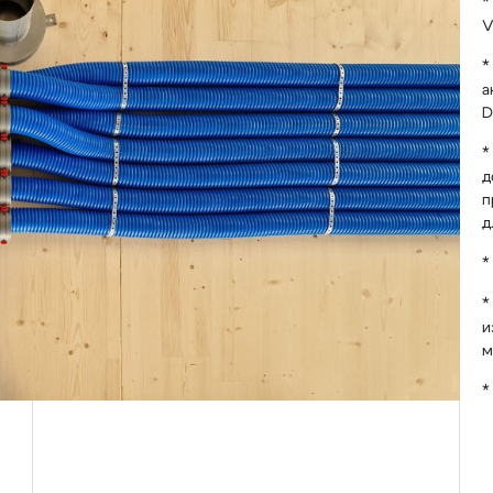
*
V
*
а
D
*
д
п
д
*
*
и
м
*