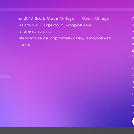
© 2013-2026 Open Village — Open Village
П
Честно и Открыто о загородном
сбор, хра
а
строительстве.
Малоэтажное строительство, загородная
жизнь
и
П
С
Э
Г
Т
Т
Э