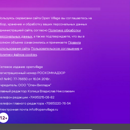
ользуясь сервисами сайта Open Village вы соглашаетесь на
нение и обработку ваших персональных данных
дминистрацией сайта, согласно
Политике обработки
персональных данных
, а также подтверждаете, что вы в
полном объеме ознакомились и принимаете
Правила
спользования сайта
,
Пользовательское соглашение
и
олитику файлов cookies
.
етевое издание openvillage
Регистрационный номер РОСКОМНАДЗОР
Л №ФС 77-76650 от 16.04 2018г.
Учредитель: ООО "Опен Вилладж"
лавный редактор: Копица Владислав Николаевич
елефон редакции: +7(495)215-08-82
елефон главного редактора: +7(985)220-76-54
лектронная почта: info@openvillage.ru
12+