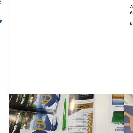
e
А
б
Е
К