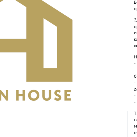
Е
п
З
п
и
к
к
Н
-
-
б
-
д
-
-
Т
н
м
п