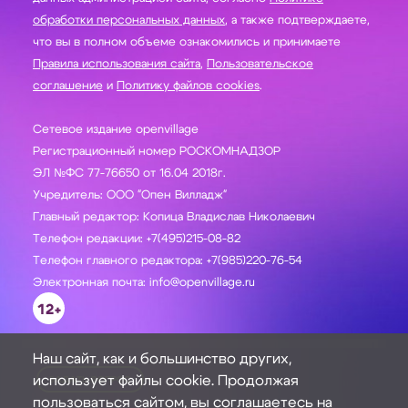
обработки персональных данных
, а также подтверждаете,
что вы в полном объеме ознакомились и принимаете
Правила использования сайта
,
Пользовательское
соглашение
и
Политику файлов cookies
.
Сетевое издание openvillage
Регистрационный номер РОСКОМНАДЗОР
ЭЛ №ФС 77-76650 от 16.04 2018г.
Учредитель: ООО "Опен Вилладж"
Главный редактор: Копица Владислав Николаевич
Телефон редакции: +7(495)215-08-82
Телефон главного редактора: +7(985)220-76-54
Электронная почта: info@openvillage.ru
12+
Наш сайт, как и большинство других,
использует файлы cookie. Продолжая
ЗАДАТЬ ВОПРОС
пользоваться сайтом, вы соглашаетесь на