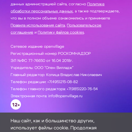
данных администрацией сайта, согласно
Политике
обработки персональных данных
, а также подтверждаете,
что вы в полном объеме ознакомились и принимаете
Правила использования сайта
,
Пользовательское
соглашение
и
Политику файлов cookies
.
Сетевое издание openvillage
Регистрационный номер РОСКОМНАДЗОР
ЭЛ №ФС 77-76650 от 16.04 2018г.
Учредитель: ООО "Опен Вилладж"
Главный редактор: Копица Владислав Николаевич
Телефон редакции: +7(495)215-08-82
Телефон главного редактора: +7(985)220-76-54
Электронная почта: info@openvillage.ru
12+
Наш сайт, как и большинство других,
использует файлы cookie. Продолжая
ЗАДАТЬ ВОПРОС