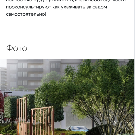
проконсультируют как ухаживать за садом
самостоятельно!
Фото
Предыдущий
Следу