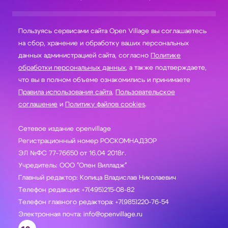
Пользуясь сервисами сайта Open Village вы соглашаетесь
на сбор, хранение и обработку ваших персональных
данных администрацией сайта, согласно
Политике
обработки персональных данных
, а также подтверждаете,
что вы в полном объеме ознакомились и принимаете
Правила использования сайта
,
Пользовательское
соглашение
и
Политику файлов cookies
.
Сетевое издание openvillage
Регистрационный номер РОСКОМНАДЗОР
ЭЛ №ФС 77-76650 от 16.04 2018г.
Учредитель: ООО "Опен Вилладж"
Главный редактор: Копица Владислав Николаевич
Телефон редакции: +7(495)215-08-82
Телефон главного редактора: +7(985)220-76-54
Электронная почта: info@openvillage.ru