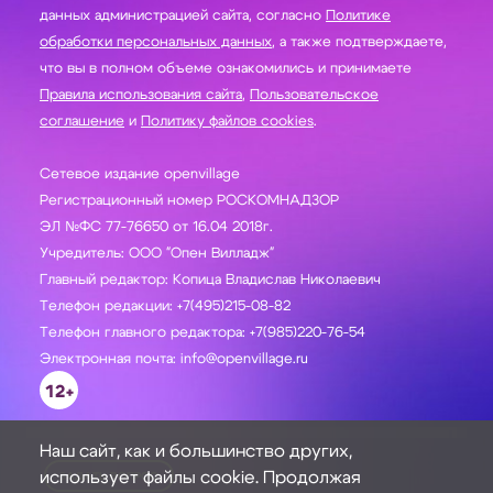
данных администрацией сайта, согласно
Политике
обработки персональных данных
, а также подтверждаете,
что вы в полном объеме ознакомились и принимаете
Правила использования сайта
,
Пользовательское
соглашение
и
Политику файлов cookies
.
Сетевое издание openvillage
Регистрационный номер РОСКОМНАДЗОР
ЭЛ №ФС 77-76650 от 16.04 2018г.
Учредитель: ООО "Опен Вилладж"
Главный редактор: Копица Владислав Николаевич
Телефон редакции: +7(495)215-08-82
Телефон главного редактора: +7(985)220-76-54
Электронная почта: info@openvillage.ru
12+
Наш сайт, как и большинство других,
использует файлы cookie. Продолжая
ЗАДАТЬ ВОПРОС