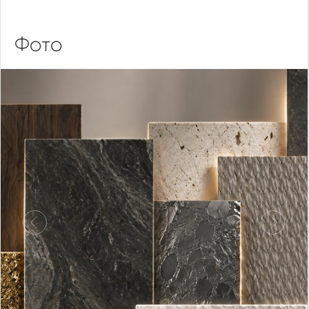
Фото
Предыдущий
Следу