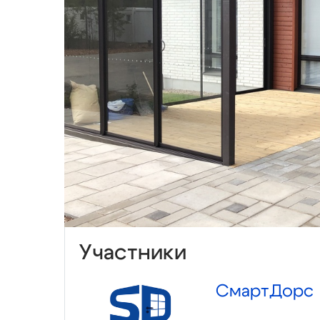
Участники
СмартДорс