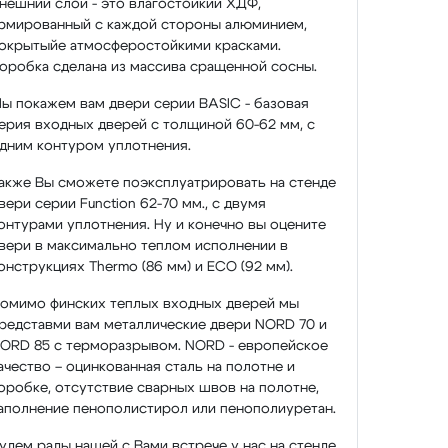
нешний слой - это влагостойкий ХДФ,
рмированный с каждой стороны алюминием,
окрытыйе атмосферостойкими красками.
оробка сделана из массива сращенной сосны.
ы покажем вам двери серии BASIC - базовая
ерия входных дверей с толщиной 60-62 мм, с
дним контуром уплотнения.
акже Вы сможете поэксплуатрировать на стенде
вери серии Function 62-70 мм., с двумя
онтурами уплотнения. Ну и конечно вы оцените
вери в максимально теплом исполнении в
онструкциях Thermo (86 мм) и ECO (92 мм).
омимо финских теплых входных дверей мы
редставми вам металлические двери NORD 70 и
ORD 85 с терморазрывом. NORD - европейское
ачество – оцинкованная сталь на полотне и
оробке, отсутствие сварных швов на полотне,
аполнение пенополистирол или пенополиуретан.
удем рады нашей с Вами встрече у нас на стенде