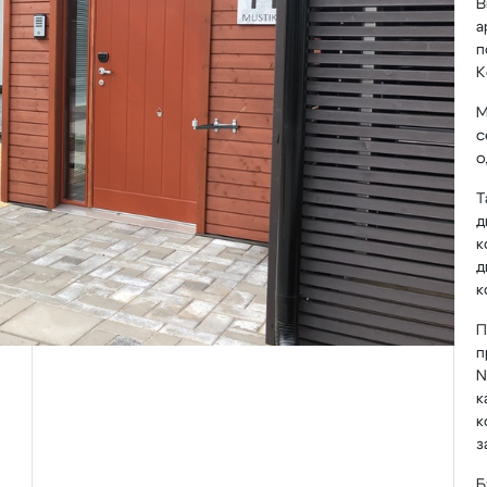
В
а
п
К
М
с
о
Т
д
к
д
к
П
п
N
к
к
з
Б