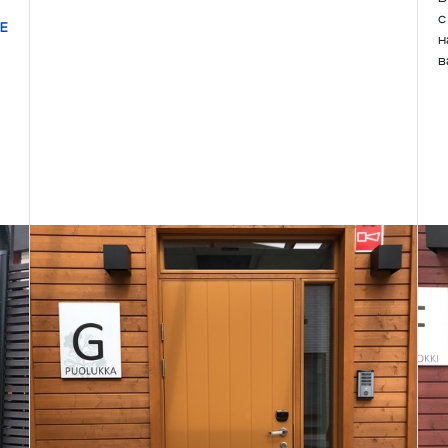
с
Е
н
в