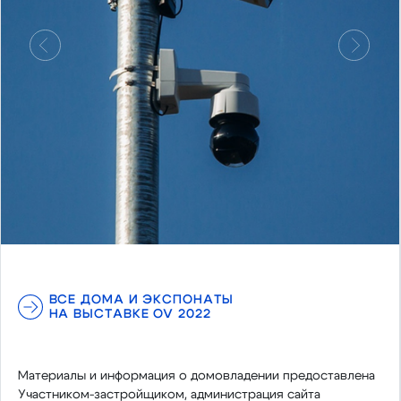
Предыдущий
Следу
ВСЕ ДОМА И ЭКСПОНАТЫ
НА ВЫСТАВКЕ OV 2022
Материалы и информация о домовладении предоставлена
Участником-застройщиком, администрация сайта