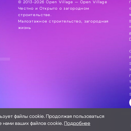
© 2013-2026 Open Village — Open Village
П
Честно и Открыто о загородном
сбор, хра
а
строительстве.
Малоэтажное строительство, загородная
жизнь
и
П
С
Э
Г
Т
Т
Э
льзует файлы cookie. Продолжая пользоваться
е нами ваших файлов cookie.
Подробнее