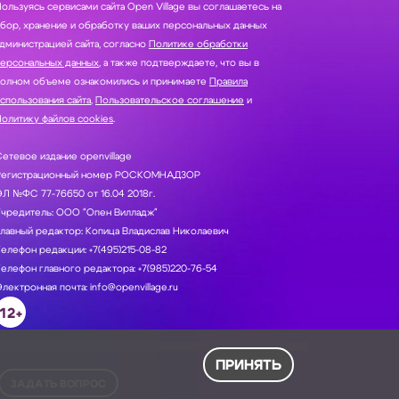
ользуясь сервисами сайта Open Village вы соглашаетесь на
нение и обработку ваших персональных данных
дминистрацией сайта, согласно
Политике обработки
персональных данных
, а также подтверждаете, что вы в
полном объеме ознакомились и принимаете
Правила
спользования сайта
,
Пользовательское соглашение
и
олитику файлов cookies
.
етевое издание openvillage
Регистрационный номер РОСКОМНАДЗОР
Л №ФС 77-76650 от 16.04 2018г.
Учредитель: ООО "Опен Вилладж"
лавный редактор: Копица Владислав Николаевич
елефон редакции: +7(495)215-08-82
елефон главного редактора: +7(985)220-76-54
лектронная почта: info@openvillage.ru
12+
ПРИНЯТЬ
ЗАДАТЬ ВОПРОС