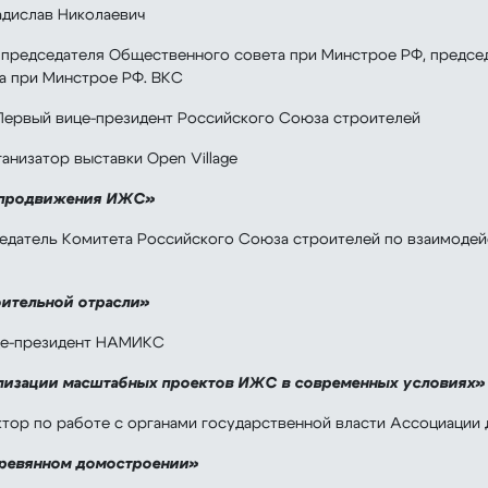
адислав Николаевич
ь председателя Общественного совета при Минстрое РФ, предс
а при Минстрое РФ. ВКС
 Первый вице-президент Российского Союза строителей
ганизатор выставки Open Village
р продвижения ИЖС»
седатель Комитета Российского Союза строителей по взаимоде
оительной отрасли»
це-президент НАМИКС
ализации масштабных проектов ИЖС в современных условиях»
ктор по работе с органами государственной власти Ассоциаци
еревянном домостроении»