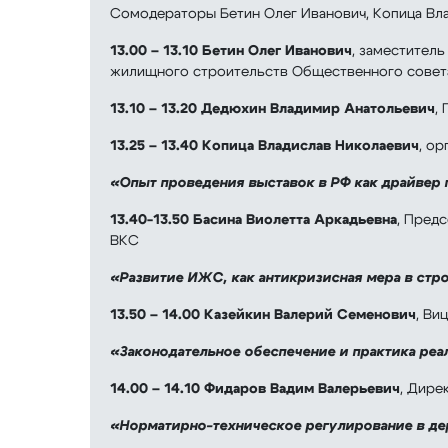
Сомодераторы Бетин Олег Иванович, Копица Вл
13.00 – 13.10
Бетин Олег Иванович
, заместител
жилищного строительств Общественного совет
13.10 – 13.20
Дедюхин Владимир Анатольевич
,
13.25 – 13.40
Копица Владислав Николаевич
, ор
«Опыт проведения выставок в РФ как драйве
13.40-13.50
Басина Виолетта Аркадьевна
, Пред
ВКС
«Развитие ИЖС, как антикризисная мера в стр
13.50 – 14.00 Казейкин Валерий Семенович
, Ви
«Законодательное обеспечение и практика ре
14.00 – 14.10
Фидаров Вадим Валерьевич
, Дире
«Норматирно-техническое регулирование в д