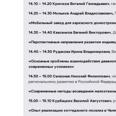
14.10 – 14.20 Крючков Виталий Геннадьевич
, г
14.20 – 14.30
Мольков Андрей Владиславович,
П
«Мобильный завод для каркасного домострое
14.30 – 14.40
Квасенков Евгений Викторович
, 
«Перспективные направления развития индиви
14.40 – 14.50
Рудакова Ирина Владимировна
, В
«Основные проблемы взаимодействия девелопе
современных условиях»
14.50 – 15.00
Селезнев Николай Филиппович
, ч
региональному развитию в Российской Федера
«Современные методы возведения малоэтажн
15.00 – 15.10
Курбацких Василий Августович
, 
«Опыт реализации коттеджного поселка в Чел