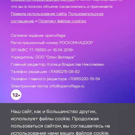
что вы в полном объеме ознакомились и принимаете
Правила использования сайта
,
Пользовательское
соглашение
и
Политику файлов cookies
.
Сетевое издание openvillage
Регистрационный номер РОСКОМНАДЗОР
ЭЛ №ФС 77-76650 от 16.04 2018г.
Учредитель: ООО "Опен Вилладж"
Главный редактор: Копица Владислав Николаевич
Телефон редакции: +7(495)215-08-82
Телефон главного редактора: +7(985)220-76-54
Электронная почта: info@openvillage.ru
12+
Наш сайт, как и большинство других,
использует файлы cookie. Продолжая
ЗАДАТЬ ВОПРОС
пользоваться сайтом, вы соглашаетесь на
использование нами ваших файлов cookie.