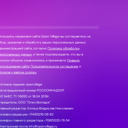
ользуясь сервисами сайта Open Village вы соглашаетесь на
нение и обработку ваших персональных данных
дминистрацией сайта, согласно
Политике обработки
персональных данных
, а также подтверждаете, что вы в
полном объеме ознакомились и принимаете
Правила
спользования сайта
,
Пользовательское соглашение
и
олитику файлов cookies
.
етевое издание openvillage
Регистрационный номер РОСКОМНАДЗОР
Л №ФС 77-76650 от 16.04 2018г.
Учредитель: ООО "Опен Вилладж"
лавный редактор: Копица Владислав Николаевич
елефон редакции: +7(495)215-08-82
елефон главного редактора: +7(985)220-76-54
лектронная почта: info@openvillage.ru