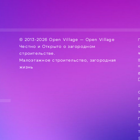
© 2013-2026 Open Village — Open Village
П
Честно и Открыто о загородном
сбор, хра
а
строительстве.
Малоэтажное строительство, загородная
жизнь
и
П
С
Э
Г
Т
Т
Э