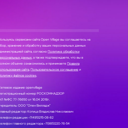
ользуясь сервисами сайта Open Village вы соглашаетесь на
нение и обработку ваших персональных данных
дминистрацией сайта, согласно
Политике обработки
персональных данных
, а также подтверждаете, что вы в
полном объеме ознакомились и принимаете
Правила
спользования сайта
,
Пользовательское соглашение
и
олитику файлов cookies
.
етевое издание openvillage
Регистрационный номер РОСКОМНАДЗОР
Л №ФС 77-76650 от 16.04 2018г.
Учредитель: ООО "Опен Вилладж"
лавный редактор: Копица Владислав Николаевич
елефон редакции: +7(495)215-08-82
елефон главного редактора: +7(985)220-76-54