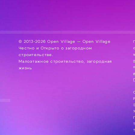
© 2013-2026 Open Village — Open Village
П
Честно и Открыто о загородном
сбор, хра
а
строительстве.
Малоэтажное строительство, загородная
жизнь
и
П
С
Э
Г
Т
Т