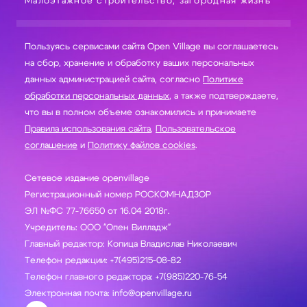
Малоэтажное строительство, загородная жизнь
Пользуясь сервисами сайта Open Village вы соглашаетесь
на сбор, хранение и обработку ваших персональных
данных администрацией сайта, согласно
Политике
обработки персональных данных
, а также подтверждаете,
что вы в полном объеме ознакомились и принимаете
Правила использования сайта
,
Пользовательское
соглашение
и
Политику файлов cookies
.
Сетевое издание openvillage
Регистрационный номер РОСКОМНАДЗОР
ЭЛ №ФС 77-76650 от 16.04 2018г.
Учредитель: ООО "Опен Вилладж"
Главный редактор: Копица Владислав Николаевич
Телефон редакции: +7(495)215-08-82
Телефон главного редактора: +7(985)220-76-54
Электронная почта: info@openvillage.ru