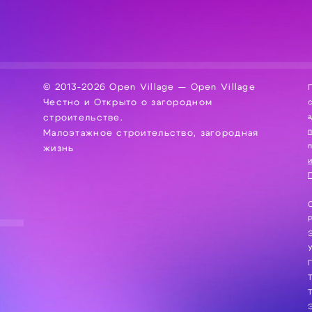
© 2013-2026 Open Village — Open Village
П
Честно и Открыто о загородном
сбор, хра
а
строительстве.
Малоэтажное строительство, загородная
жизнь
и
П
С
Э
Г
Т
Т
Э