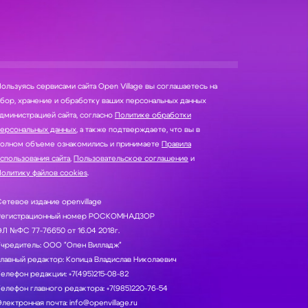
ользуясь сервисами сайта Open Village вы соглашаетесь на
нение и обработку ваших персональных данных
дминистрацией сайта, согласно
Политике обработки
персональных данных
, а также подтверждаете, что вы в
полном объеме ознакомились и принимаете
Правила
спользования сайта
,
Пользовательское соглашение
и
олитику файлов cookies
.
етевое издание openvillage
Регистрационный номер РОСКОМНАДЗОР
Л №ФС 77-76650 от 16.04 2018г.
Учредитель: ООО "Опен Вилладж"
лавный редактор: Копица Владислав Николаевич
елефон редакции: +7(495)215-08-82
елефон главного редактора: +7(985)220-76-54
лектронная почта: info@openvillage.ru