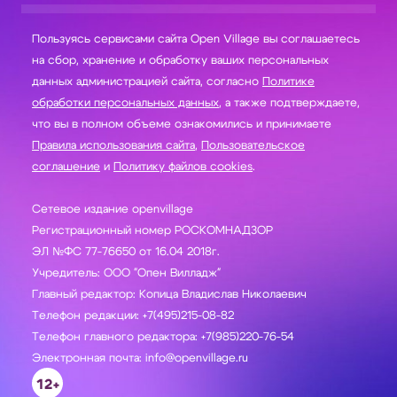
Пользуясь сервисами сайта Open Village вы соглашаетесь
на сбор, хранение и обработку ваших персональных
данных администрацией сайта, согласно
Политике
обработки персональных данных
, а также подтверждаете,
что вы в полном объеме ознакомились и принимаете
Правила использования сайта
,
Пользовательское
соглашение
и
Политику файлов cookies
.
Сетевое издание openvillage
Регистрационный номер РОСКОМНАДЗОР
ЭЛ №ФС 77-76650 от 16.04 2018г.
Учредитель: ООО "Опен Вилладж"
Главный редактор: Копица Владислав Николаевич
Телефон редакции: +7(495)215-08-82
Телефон главного редактора: +7(985)220-76-54
Электронная почта: info@openvillage.ru
12+